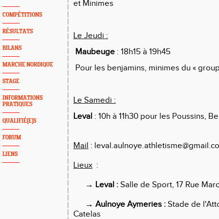
et Minimes
COMPÉTITIONS
RÉSULTATS
Le Jeudi :
BILANS
Maubeuge
: 18h15 à 19h45
MARCHE NORDIQUE
Pour les benjamins, minimes du « group
STAGE
INFORMATIONS
Le Samedi :
PRATIQUES
Leval
: 10h à 11h30 pour les Poussins, B
QUALIFIÉ(E)S
FORUM
Mail
: leval.aulnoye.athletisme@gmail.c
LIENS
Lieux
:
→
Leval :
Salle de Sport, 17 Rue Mar
→
Aulnoye Aymeries :
Stade de l'At
Catelas