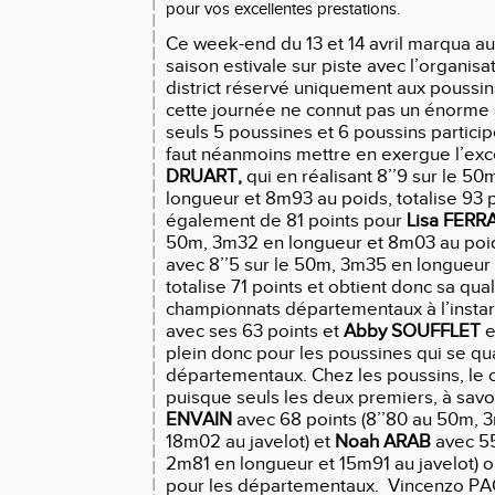
pour vos excellentes prestations.
Ce week-end du 13 et 14 avril marqua au
saison estivale sur piste avec l’organisa
district réservé uniquement aux poussi
cette journée ne connut pas un énorm
seuls 5 poussines et 6 poussins participèr
faut néanmoins mettre en exergue l’exce
DRUART,
qui en réalisant 8’’9 sur le 5
longueur et 8m93 au poids, totalise 93 p
également de 81 points pour
Lisa FERR
50m, 3m32 en longueur et 8m03 au poi
avec 8’’5 sur le 50m, 3m35 en longueur
totalise 71 points et obtient donc sa qual
championnats départementaux à l’instar
avec ses 63 points et
Abby SOUFFLET
e
plein donc pour les poussines qui se qua
départementaux. Chez les poussins, le 
puisque seuls les deux premiers, à savo
ENVAIN
avec 68 points (8’’80 au 50m, 
18m02 au javelot) et
Noah ARAB
avec 55
2m81 en longueur et 15m91 au javelot) ob
pour les départementaux. Vincenzo P