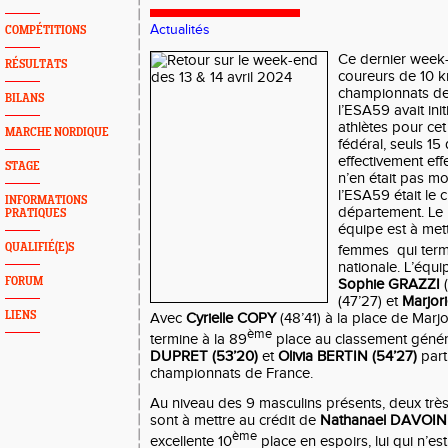
Actualités
COMPÉTITIONS
Ce dernier week-
RÉSULTATS
coureurs de 10 k
championnats de
BILANS
l’ESA59 avait ini
athlètes pour ce
MARCHE NORDIQUE
fédéral, seuls 15
effectivement eff
STAGE
n’en était pas mo
l’ESA59 était le 
INFORMATIONS
département. Le m
PRATIQUES
équipe est à met
QUALIFIÉ(E)S
femmes qui termi
nationale. L’équ
FORUM
Sophie GRAZZI
(
(47’27) et
Marjo
LIENS
Avec
Cyrielle COPY
(48’41) à la place de Marjo
ème
termine à la 89
place au classement génér
DUPRET (53’20)
et
Olivia BERTIN (54’27)
part
championnats de France.
Au niveau des 9 masculins présents, deux tr
sont à mettre au crédit de
Nathanael DAVOIN
ème
excellente 10
place en espoirs, lui qui n’es