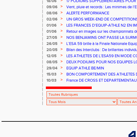
>
18/06
17 PODIUMS SUPPLEMENTAIRES POUR 
DEPARTEMENTAUX PO ET BE
>
09/06
Vent, pluie et records : Les minimes de l
éléments à Caudry
>
08/06
ALERTE PERFORMANCE
>
02/06
UN GROS WEEK-END DE COMPETITIONS
PERFORMANCES
>
01/06
LES FRANCES D'EQUIP-ATHLE N2 EN I
>
01/06
Retour en images sur les championnat
N2 à REDON
>
27/05
NOS BENJAMINS ONT PASSE LA SURMU
>
26/05
L’ESA 59 brille à la Finale Nationale Equi
>
20/05
Bilan des Interclubs : De brillantes indivi
question collective nécessaire pour l'ES
>
12/05
LES ATHLETES DE L’ESA59 EN MODE 
DEPARTEMENTAUX D’EPREUVES COMB
>
08/05
DEUX PODIUMS POUR NOS EQUIPES L
JEUNES
>
29/04
EQUIP ATHLE BE/MIN
>
15/03
BON COMPORTEMENT DES ATHLETES D
REGIONAUX EN SALLE MINIMES
>
10/03
France DE CROSS ET DEPARTEMENTAUX