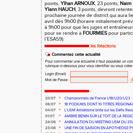
points,
Ylhan ARNOUX
, 23 points,
Naim
Ylann HAUCH
, 3 points, devront retente
prochaine journée de district qui aura li
avril dès 9h00 (horaire initialement pr
à 9h00 pour que les juges et entraîneur
pour se rendre à
FOURMIES
pour parti
l’ESA59).
les Réactions
Commentez cette actualité
Pour commenter une actualité il faut posséder un compt
rubrique ci-dessous pour vous identifier ou vous crée
Login (Email)
:
Mot de Passe
:
>
20/07
Championnats de France U18/U20/U23 : q
pour l'ESA59
>
06/07
18 PODIUMS DONT 10 TITRES REGIONA
DE L’ESA59
>
04/07
L'USM Athlétisme brille sur les Défis Raou
>
01/07
AMBRE BENIN SUR LE TOIT DE LA REGI
>
24/06
ANNULATION DU MEETING USM DU 25
>
23/06
UNE FIN DE SAISION EN APOTHEOSE P