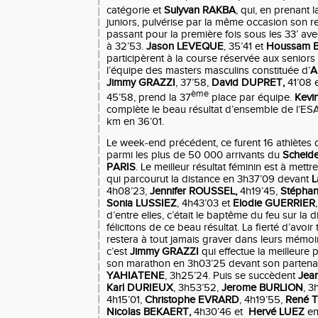
catégorie et
Sulyvan RAKBA
, qui, en prenant 
juniors, pulvérise par la même occasion son 
passant pour la première fois sous les 33’ av
à 32’53.
Jason LEVEQUE
, 35’41 et
Houssam 
participèrent à la course réservée aux seniors
l’équipe des masters masculins constituée d’
A
Jimmy GRAZZI
, 37’58,
David DUPRET,
41’08 
ème
45’58, prend la 37
place par équipe.
Kev
complète le beau résultat d’ensemble de l’ES
km en 36’01.
Le week-end précédent, ce furent 16 athlètes 
parmi les plus de 50 000 arrivants du
Scheide
PARIS
. Le meilleur résultat féminin est à mettre
qui parcourut la distance en 3h37’09 devant
L
4h08’23,
Jennifer ROUSSEL,
4h19’45,
Stépha
Sonia LUSSIEZ
, 4h43’03 et
Elodie GUERRIER
d’entre elles, c’était le baptême du feu sur la 
félicitons de ce beau résultat. La fierté d’avoi
restera à tout jamais graver dans leurs mémoi
c’est
Jimmy GRAZZI
qui effectue la meilleure
son marathon en 3h03’25 devant son partenai
YAHIATENE
, 3h25’24. Puis se succèdent
Jea
Karl DURIEUX
, 3h53’52,
Jerome BURLION
, 3
4h15’01,
Christophe EVRARD
, 4h19’55,
René 
Nicolas BEKAERT,
4h30’46 et
Hervé LUEZ
en